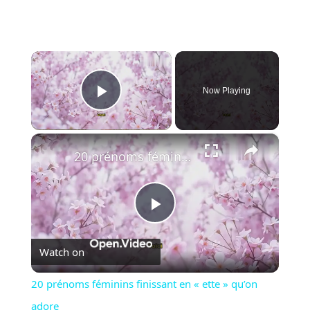
×
Now Playing
Play Video
×
20 prénoms féminins finissant en « ette » qu’on adore
Play
Watch on
Video
20 prénoms féminins finissant en « ette » qu’on
adore