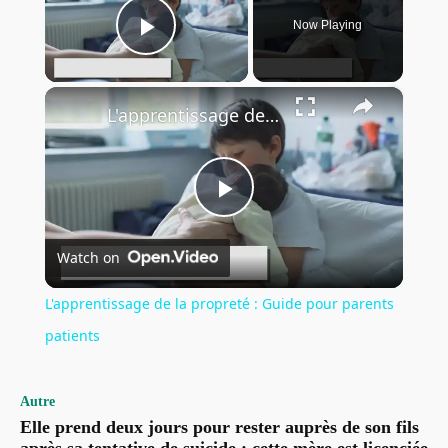
Now Playing
Play Video
×
L'apprentissage de la propreté : Guide pour parents patients
Play
Watch on
Video
L'apprentissage de la propreté : Guide pour parents
patients
Autre
Elle prend deux jours pour rester auprès de son fils
après sa tentative de suicide : cette mère est licenciée