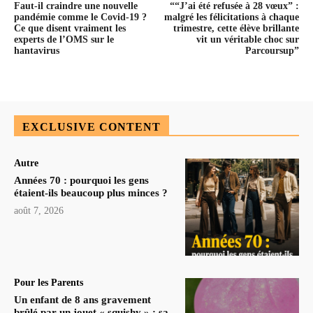
Faut-il craindre une nouvelle
““J’ai été refusée à 28 vœux” :
pandémie comme le Covid-19 ?
malgré les félicitations à chaque
Ce que disent vraiment les
trimestre, cette élève brillante
experts de l’OMS sur le
vit un véritable choc sur
hantavirus
Parcoursup”
EXCLUSIVE CONTENT
Autre
Années 70 : pourquoi les gens
étaient-ils beaucoup plus minces ?
août 7, 2026
Pour les Parents
Un enfant de 8 ans gravement
brûlé par un jouet « squishy » : sa