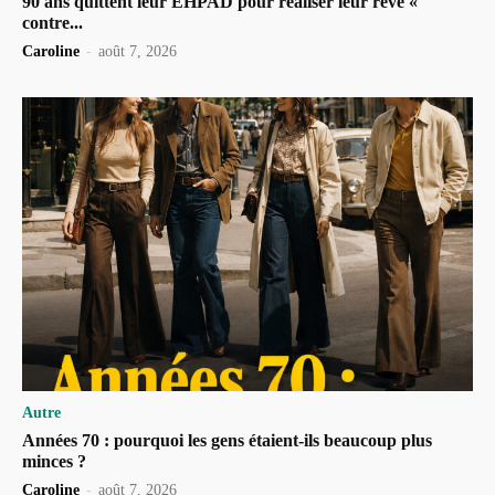
90 ans quittent leur EHPAD pour réaliser leur rêve «
contre...
Caroline
-
août 7, 2026
Autre
Années 70 : pourquoi les gens étaient-ils beaucoup plus
minces ?
Caroline
-
août 7, 2026