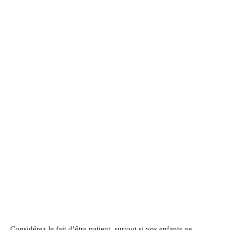
Considérez le fait d’être patient, surtout si vos enfants ne