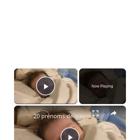
×
Now Playing
Play Video
×
20 prénoms de garçons oubliés à redécouvrir