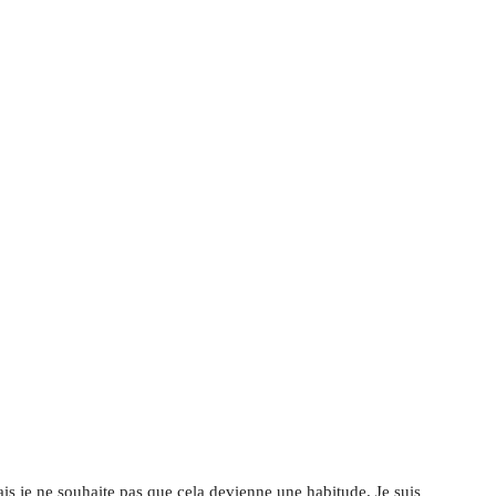
ais je ne souhaite pas que cela devienne une habitude. Je suis