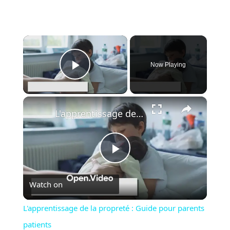
×
Now Playing
Play Video
×
L'apprentissage de la propreté : Guide pour parents patients
Play
Watch on
Video
L'apprentissage de la propreté : Guide pour parents
patients