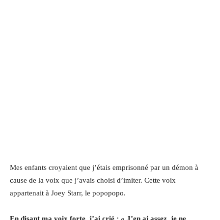
Mes enfants croyaient que j’étais emprisonné par un démon à
cause de la voix que j’avais choisi d’imiter. Cette voix
appartenait à Joey Starr, le popopopo.
En disant ma voix forte, j’ai crié : « J’en ai assez, je ne