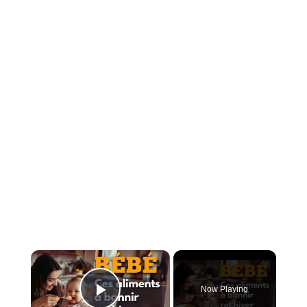
×
Now Playing