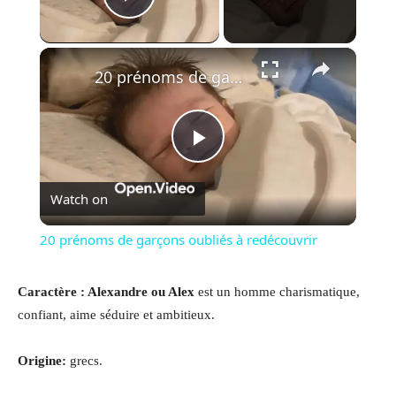
Play Video
×
20 prénoms de garçons oubliés à redécouvrir
Play
Watch on
Video
20 prénoms de garçons oubliés à redécouvrir
Caractère : Alexandre ou Alex
est un homme charismatique,
confiant, aime séduire et ambitieux.
Origine:
grecs.