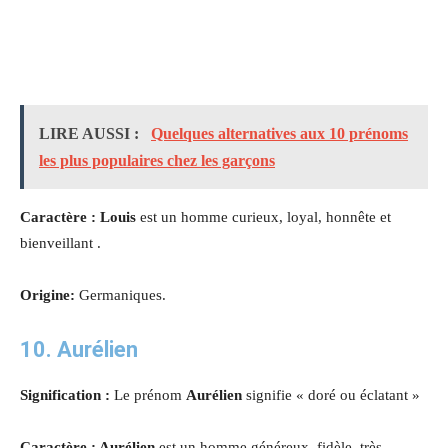
LIRE AUSSI :
Quelques alternatives aux 10 prénoms
les plus populaires chez les garçons
Caractère : Louis
est un homme curieux, loyal, honnête et
bienveillant .
Origine:
Germaniques.
10.
Aurélien
Signification :
Le prénom
Aurélien
signifie « doré ou éclatant »
Caractère :
Aurélien
est un homme généreux, fidèle, très