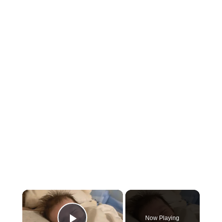
×
Now Playing