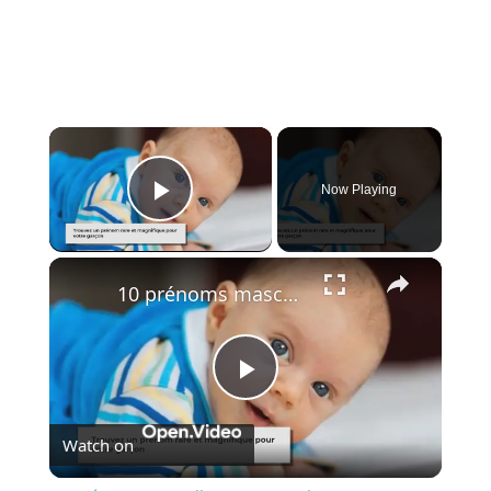
×
Now Playing
Play Video
×
10 prénoms masculins rares et uniques pour votre bébé
Play
Watch on
Video