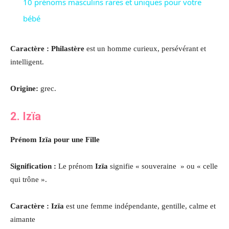
10 prénoms masculins rares et uniques pour votre
bébé
Caractère : Philastère
est un homme curieux, persévérant et
intelligent.
Origine:
grec.
2.
Izïa
Prénom
Izïa
pour une Fille
Signification :
Le prénom
Izïa
signifie « souveraine » ou « celle
qui trône ».
Caractère :
Izïa
est une femme indépendante, gentille, calme et
aimante