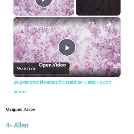
Play Video
×
20 prénoms féminins finissant en « ette » qu’on adore
Play
Watch on
Video
20 prénoms féminins finissant en « ette » qu’on
adore
Origine:
Arabe
4-
Allan