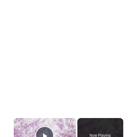
×
Now Playing