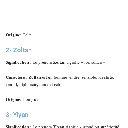
Origine:
Celte
2-
Zoltan
Signification :
Le prénom
Zoltan
signifie « roi, sultan ».
Caractère : Zoltan
est un homme tendre, sensible, idéaliste,
émotif, diplomate, doux et calme.
Origine:
Hongrois
3-
Ylyan
Signification :
Le prénom
Ylyan
signifie « grand ou supériorité