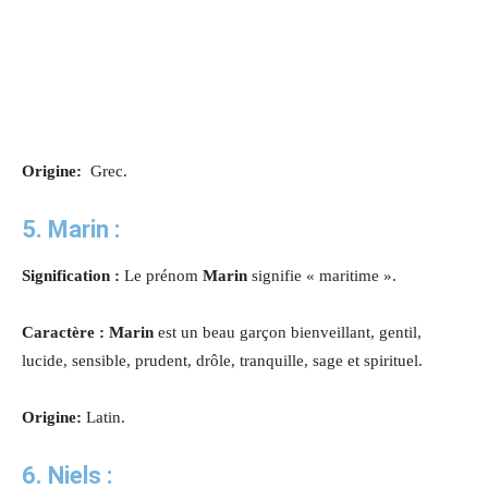
Origine:
Grec.
5.
Marin
:
Signification :
Le prénom
Marin
signifie « maritime ».
Caractère : Marin
est un beau garçon bienveillant, gentil,
lucide, sensible, prudent, drôle, tranquille, sage et spirituel.
Origine:
Latin.
6.
Niels
: