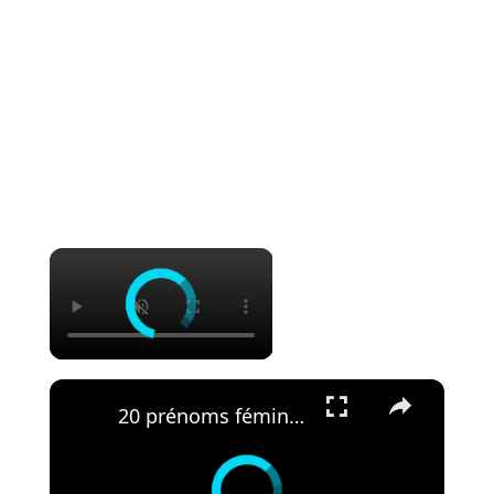
×
×
20 prénoms féminins finissant en « ette » qu’on adore