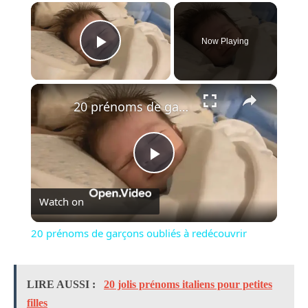
×
Now Playing
Play Video
×
20 prénoms de garçons oubliés à redécouvrir
Play
Watch on
Video
20 prénoms de garçons oubliés à redécouvrir
LIRE AUSSI :
20 jolis prénoms italiens pour petites
filles