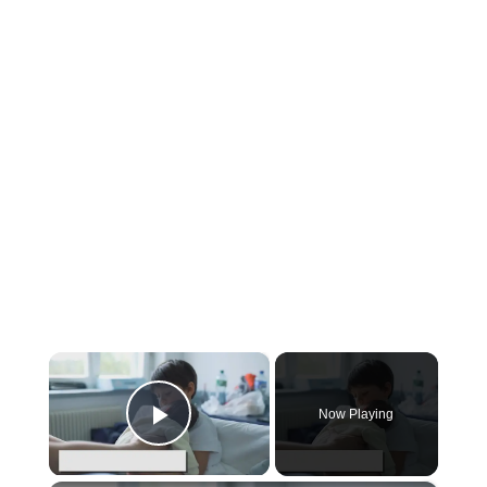
×
Now Playing
Play Video