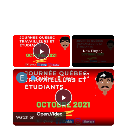
×
Now Playing
Play Video
×
Québec
recrute, travay ak etidye Canada. #quebecentete #ameriquelatine #etude #canada #enloja
Play
Watch on
Video