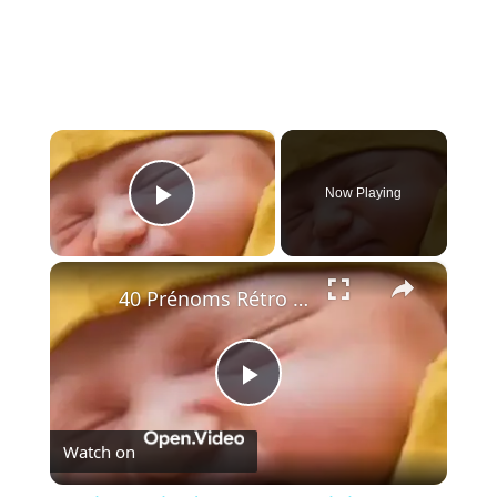
×
Now Playing
Play Video
×
40 Prénoms Rétro à Croquer pour Bébé - Découvrez Maintenant !
Play
Watch on
Video