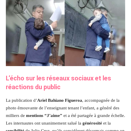
L’écho sur les réseaux sociaux et les
réactions du public
La publication d’
Ariel Bahiano Figueroa
, accompagnée de la
photo émouvante de l’enseignant tenant l’enfant, a généré des
milliers de
mentions “J’aime”
et a été partagée à grande échelle.
Les internautes ont unanimement salué la
générosité
et la
sensibilité
de Julio Cruz, qu’ils considèrent désormais comme un