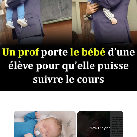
×
Now Playing