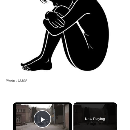
Photo : 123RF
×
Now Playing
Play Video