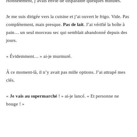
Honnêtement, j’avais envie de disparaître quelques minutes.
Je me suis dirigée vers la cuisine et j’ai ouvert le frigo. Vide. Pas
complètement, mais presque.
Pas de lait
. J’ai vérifié la boîte à
pain… un seul morceau sec qui semblait abandonné depuis des
jours.
« Évidemment… » ai-je murmuré.
À ce moment-là, il n’y avait pas mille options. J’ai attrapé mes
clés.
«
Je vais au supermarché
! » ai-je lancé. « Et personne ne
bouge ! »