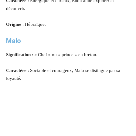
Caractère
: Énergique et curieux, Eliott aime explorer et
découvrir.
Origine
: Hébraïque.
Malo
Signification
: « Chef » ou « prince » en breton.
Caractère
: Sociable et courageux, Malo se distingue par sa
loyauté.