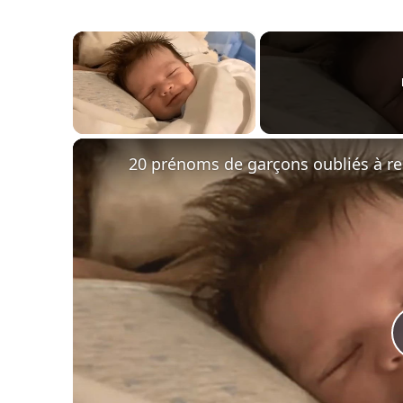
×
Unmute
20 prénoms de garçons oubliés à re