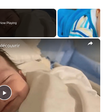
Now Playing
×
découvrir
Play