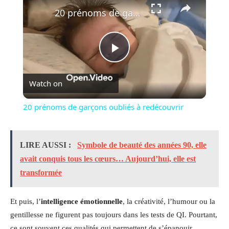
20 prénoms de garçons oubliés à redécouvrir
Play
Watch on
Video
20 prénoms de garçons oubliés à redécouvrir
LIRE AUSSI :
Symbole de beauté des années 90, elle
avait conquis tous les cœurs… Aujourd’hui, elle est
transformée
Et puis, l’
intelligence émotionnelle
, la créativité, l’humour ou la
gentillesse ne figurent pas toujours dans les tests de QI. Pourtant,
ce sont souvent ces qualités qui permettent de s’épanouir