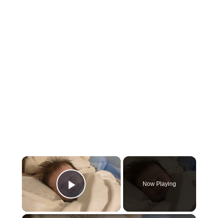
×
Now Playing
Play Video
×