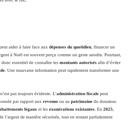
 peut aider à faire face aux
dépenses du quotidien
, financer un
argent à Noël est souvent perçu comme un geste anodin. Pourtant,
st donc essentiel de connaître les
montants autorisés
afin d’éviter
ble
. Une mauvaise information peut rapidement transformer une
n’est pas toujours évidente. L’
administration fiscale
peut
rtionnée par rapport aux
revenus
ou au
patrimoine
du donateur.
abattements légaux
et les
exonérations existantes
. En
2025
,
de l’argent de manière sécurisée, tout en restant parfaitement