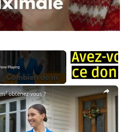
Now Playing
×
 m² obtenez-vous ?