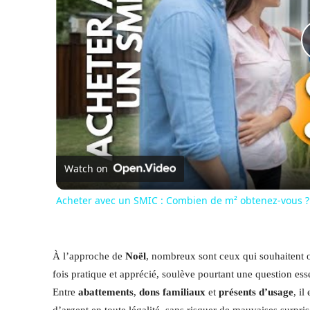
Watch on
Acheter avec un SMIC : Combien de m² obtenez-vous ?
À l’approche de
Noël
, nombreux sont ceux qui souhaitent of
fois pratique et apprécié, soulève pourtant une question esse
Entre
abattements
,
dons familiaux
et
présents d’usage
, i
d’argent en toute légalité, sans risquer de mauvaises surprise