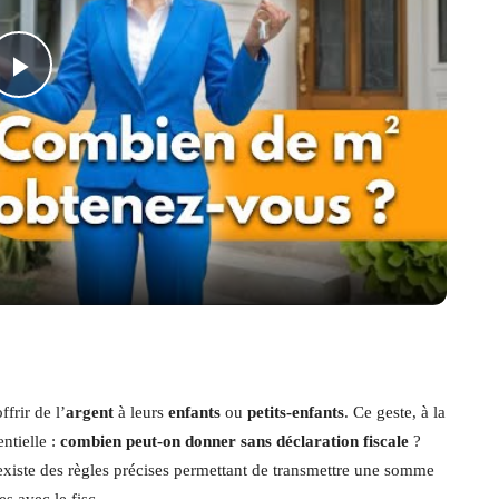
Play
Video
frir de l’
argent
à leurs
enfants
ou
petits-enfants
. Ce geste, à la
ntielle :
combien peut-on donner sans déclaration fiscale
?
l existe des règles précises permettant de transmettre une somme
s avec le fisc.