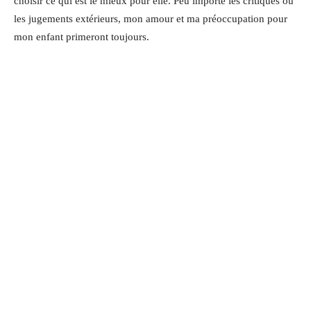
choisir ce qui est le mieux pour elle. Peu importe les critiques ou
les jugements extérieurs, mon amour et ma préoccupation pour
mon enfant primeront toujours.