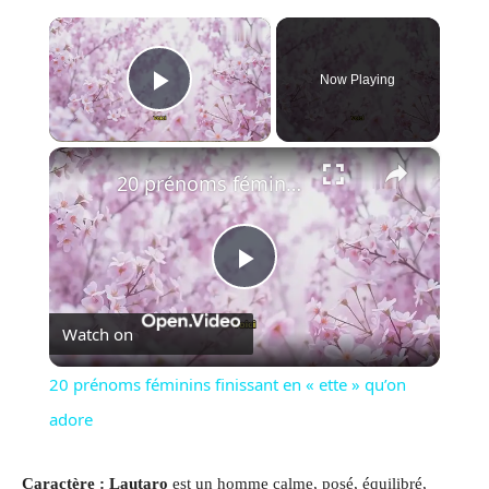
×
Now Playing
Play Video
×
20 prénoms féminins finissant en « ette » qu’on adore
Play
Watch on
Video
20 prénoms féminins finissant en « ette » qu’on
adore
Caractère : Lautaro
est un homme calme, posé, équilibré,