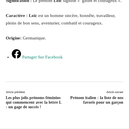
Signification :
Le prénom
Loïc
signifie « gloire et courageux ».
Caractère : Loïc
est un homme sincère, honnête, travailleur,
pleins de bon sens, aventurier, combatif et courageux.
Origine:
Germanique.
Partager Sur Facebook
Article précédent
Article suivant
Les plus jolis prénoms féminins
Prénom italien : la liste de nos
qui commencent avec la lettre L
favoris pour un garçon
: un gage de succès !