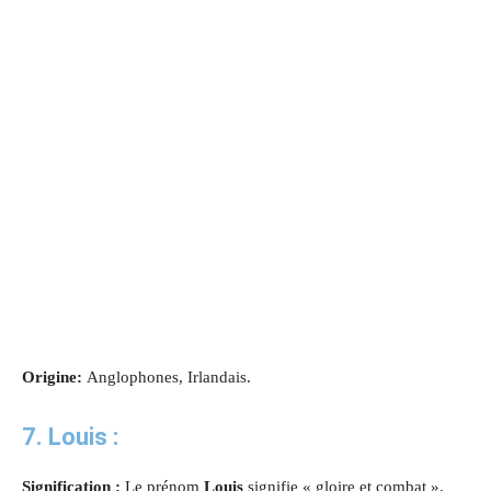
Origine:
Anglophones, Irlandais.
7. Louis :
Signification :
Le prénom
Louis
signifie « gloire et combat ».