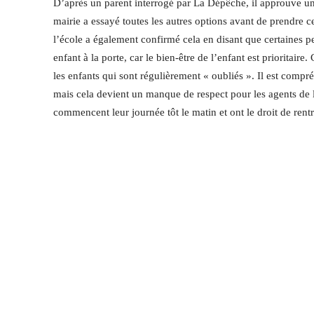
D’après un parent interrogé par La Dépêche, il approuve une
mairie a essayé toutes les autres options avant de prendre c
l’école a également confirmé cela en disant que certaines pe
enfant à la porte, car le bien-être de l’enfant est prioritaire
les enfants qui sont régulièrement « oubliés ». Il est comp
mais cela devient un manque de respect pour les agents de 
commencent leur journée tôt le matin et ont le droit de rentr