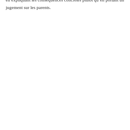
en expliquant les conséquences concrètes plutôt qu’en portant un
jugement sur les parents.