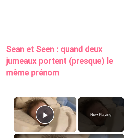
Sean et Seen : quand deux
jumeaux portent (presque) le
même prénom
×
Now Playing
Play Video
×