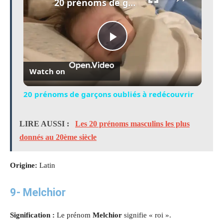
20 prénoms de garçons oubliés à redécouvrir
Play
Watch on
Video
20 prénoms de garçons oubliés à redécouvrir
LIRE AUSSI :
Les 20 prénoms masculins les plus
donnés au 20ème siècle
Origine:
Latin
9-
Melchior
Signification :
Le prénom
Melchior
signifie « roi ».