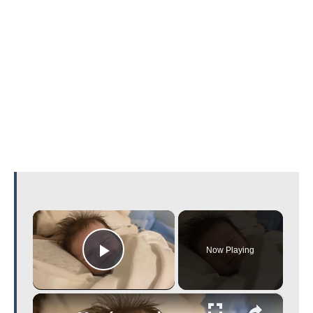
×
Now Playing
Play Video
×