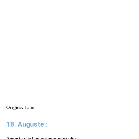
Origine:
Latin.
18. Auguste :
Auguste c’est un prénom masculin.