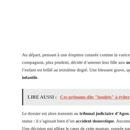
Au départ, pensant à une éruption cutanée comme la varicel
compagnon, plus prudent, décide d’amener leur fille aux
u
l’enfant est brûlé au troisième degré. Une blessure grave
infantile
.
LIRE AUSSI :
Ces prénoms dits "boulets" à éviter
Le dossier est alors transmis au
tribunal judiciaire d’Agen
statue : il s’agissait bien d’un
accident domestique
. Aucune
Une décision qui allège le cœur de cette maman, rongée par la