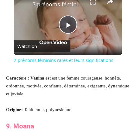
7 prénoms féminins rares et leurs significations
Play
Watch on
Video
7 prénoms féminins rares et leurs significations
Caractère : Vanina
est est une femme courageuse, honnête,
ordonnée, motivée, confiante, déterminée, exigeante, dynamique
et joviale.
Origine:
Tahitienne, polynésienne.
9. Moana