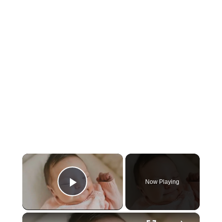
×
Now Playing
Play Video
×