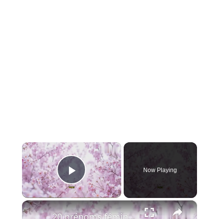
×
Now Playing
Play Video
×
20 prénoms féminins finissant en « ette » qu’on adore