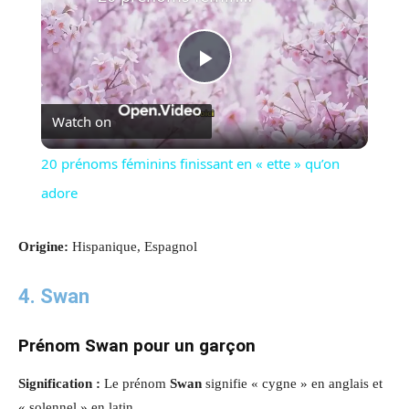
Play
Watch on
Video
20 prénoms féminins finissant en « ette » qu’on
adore
Origine:
Hispanique, Espagnol
4.
Swan
Prénom
Swan
pour un garçon
Signification :
Le prénom
Swan
signifie « cygne » en anglais et
« solennel » en latin.