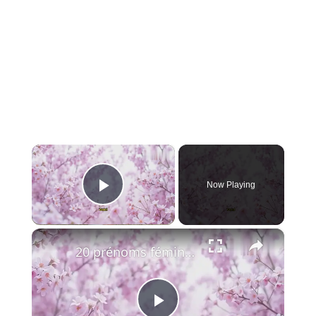
×
Now Playing
Play Video
×
20 prénoms féminins finissant en « ette » qu’on adore