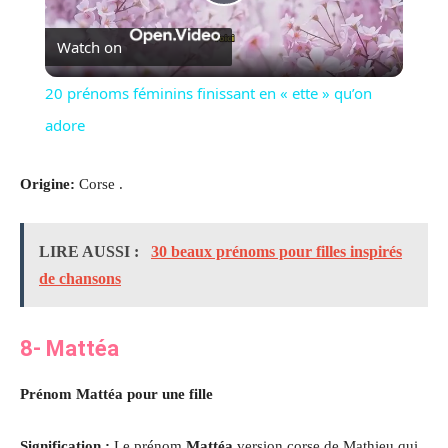
Play
Watch on
Video
20 prénoms féminins finissant en « ette » qu’on
adore
Origine:
Corse .
LIRE AUSSI :
30 beaux prénoms pour filles inspirés
de chansons
8- Mattéa
Prénom Mattéa pour une fille
Signification :
Le prénom
Mattéa
version corse de Mathieu qui