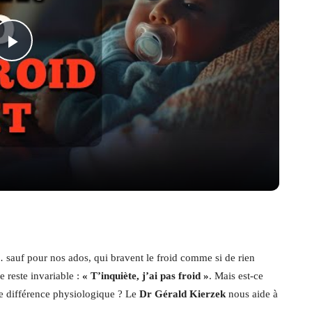
Play
Video
t… sauf pour nos ados, qui bravent le froid comme si de rien
e reste invariable :
« T’inquiète, j’ai pas froid »
. Mais est-ce
e différence physiologique ? Le
Dr Gérald Kierzek
nous aide à