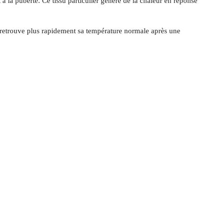
t à la puberté. Ce tissu particulier génère de la chaleur en réponse
 retrouve plus rapidement sa température normale après une