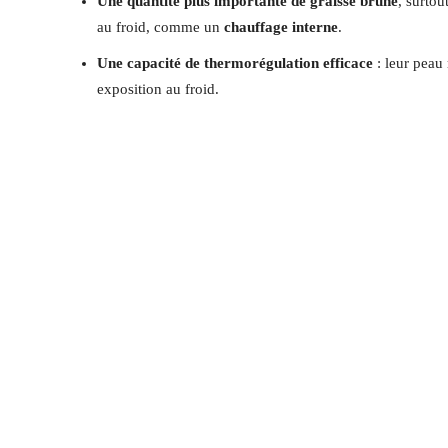
Une quantité plus importante de graisse brune
, surtou
au froid, comme un
chauffage interne
.
Une capacité de thermorégulation efficace
: leur peau
exposition au froid.