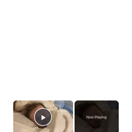
×
Now Playing
Play Video