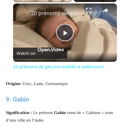
×
20 prénoms de garçons oubliés à redécouvrir
Play
Watch on
Video
20 prénoms de garçons oubliés à redécouvrir
Origine:
Grec, Latin, Germanique
9.
Gabin
Signification :
Le prénom
Gabin
vient de « Gabium » nom
d’une ville en l’italie
.