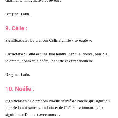
charmante, imaginative et rêveuse
.
Origine:
Latin.
9. Célie :
Signification :
Le prénom
Célie
signifie « aveugle ».
Caractère : Célie
est une fille tendre, gentille, douce, paisible,
tolérante, honnête, sincère, idéaliste et exceptionnelle.
Origine:
Latin.
10. Noélie :
Signification :
Le prénom
Noélie
dérivé de Noëlle qui signifie «
jour de la naissance » en latin et de l’hébreu « immanouel »,
signifiant « Dieu est avec nous ».