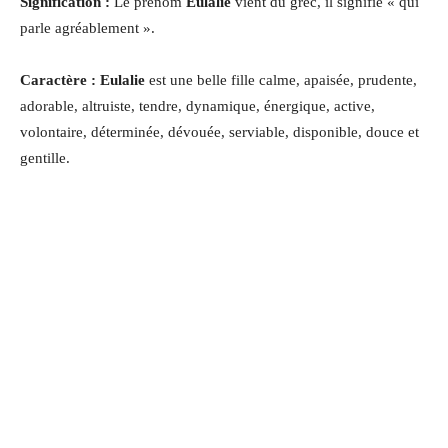
Signification :
Le prénom
Eulalie
vient du grec, il signifie « qui
parle agréablement ».
Caractère : Eulalie
est une belle fille calme, apaisée, prudente,
adorable, altruiste, tendre, dynamique, énergique, active,
volontaire, déterminée, dévouée, serviable, disponible, douce et
gentille.