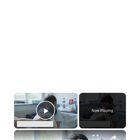
×
Now Playing
Play Video
×