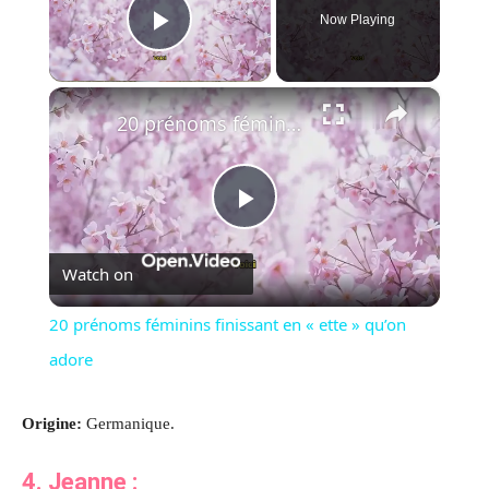
Now Playing
Play Video
×
20 prénoms féminins finissant en « ette » qu’on adore
Play
Watch on
Video
20 prénoms féminins finissant en « ette » qu’on
adore
Origine:
Germanique.
4.
Jeanne
: