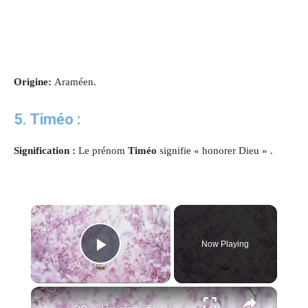
Origine:
Araméen.
5. Timéo :
Signification :
Le prénom
Timéo
signifie « honorer Dieu » .
×
Now Playing
Play Video
×