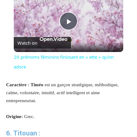
20 prénoms féminins finissant en « ette » qu’on adore
Play
Watch on
Video
20 prénoms féminins finissant en « ette » qu’on
adore
Caractère :
Timéo
est un garçon stratégique, méthodique,
calme, volontaire, intuitif, actif intelligent et aime
entrepreneuriat.
Origine:
Grec.
6. Titouan :