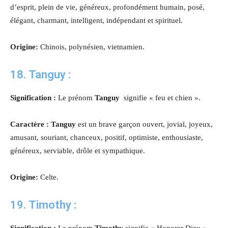
d’esprit, plein de vie, généreux, profondément humain, posé,
élégant, charmant, intelligent, indépendant et spirituel.
Origine:
Chinois, polynésien, vietnamien.
18. Tanguy :
Signification :
Le prénom
Tanguy
signifie « feu et chien ».
Caractère : Tanguy
est un brave garçon ouvert, jovial, joyeux,
amusant, souriant, chanceux, positif, optimiste, enthousiaste,
généreux, serviable, drôle et sympathique.
Origine:
Celte.
19. Timothy :
Signification :
Le prénom
Timothy
signifie « Honorer Dieu ».